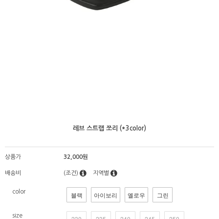
레브 스트랩 쪼리 (*3color)
상품가
32,000원
배송비
(조건)
지역별
color
블랙
아이보리
옐로우
그린
size
230
235
240
245
250