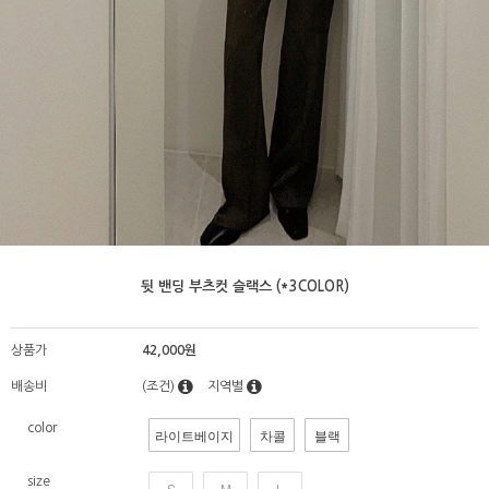
뒷 밴딩 부츠컷 슬랙스 (*3COLOR)
상품가
42,000원
배송비
(조건)
지역별
color
라이트베이지
차콜
블랙
size
S
M
L