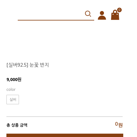
0
[실버92.5] 눈꽃 반지
9,000원
color
실버
0
원
총 상품 금액