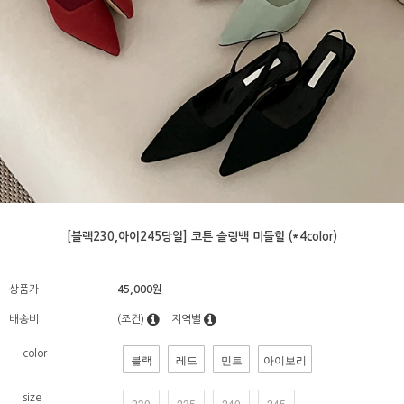
[블랙230,아이245당일] 코튼 슬링백 미들힐 (*4color)
상품가
45,000원
배송비
(조건)
지역별
color
블랙
레드
민트
아이보리
size
230
235
240
245