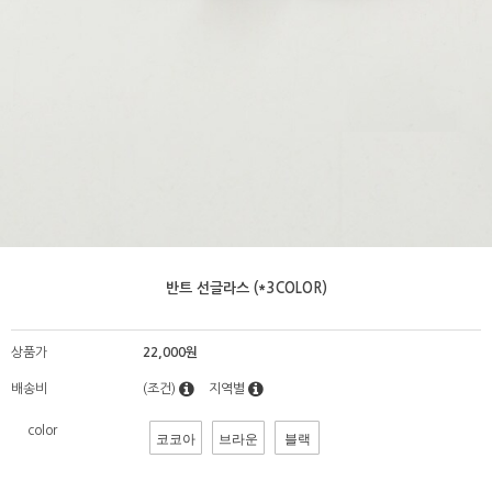
반트 선글라스 (*3COLOR)
상품가
22,000원
배송비
(조건)
지역별
color
코코아
브라운
블랙