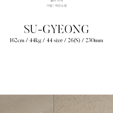
셀리 시계
가방 / 개인소장