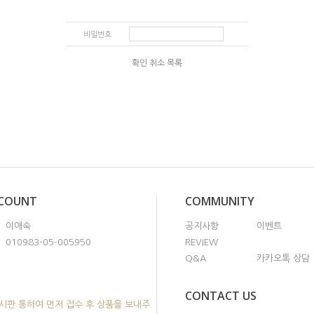
비밀번호
확인
취소
목록
CCOUNT
COMMUNITY
이애숙
공지사항
이벤트
010983-05-005950
REVIEW
Q&A
카카오톡 상담
CONTACT US
시판 통하여 먼저 접수 후 상품을 보내주