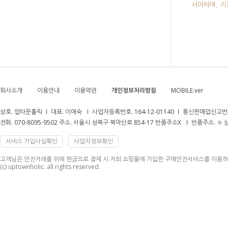
셔야하며, 
회사소개
이용안내
이용약관
개인정보처리방침
MOBILE.ver
상호. 업타운홀릭
대표. 이애숙
사업자등록번호. 164-12-01140
통신판매업신고번호
전화. 070-8095-9502 주소. 서울시 성북구 북악산로 854-17 반품주소X
반품주소. ※
서비스 가입사실확인
사업자정보확인
고객님은 안전거래를 위해 현금으로 결제 시 저희 쇼핑몰에 가입한 구매안전서비스를 이용하
(c) uptownholic. all rights reserved.