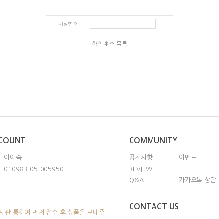
비밀번호
확인
취소
목록
CCOUNT
COMMUNITY
이애숙
공지사항
이벤트
010983-05-005950
REVIEW
Q&A
카카오톡 상담
CONTACT US
시판 통하여 먼저 접수 후 상품을 보내주