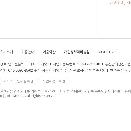
셔야하며, 
회사소개
이용안내
이용약관
개인정보처리방침
MOBILE.ver
상호. 업타운홀릭
대표. 이애숙
사업자등록번호. 164-12-01140
통신판매업신고번호
전화. 070-8095-9502 주소. 서울시 성북구 북악산로 854-17 반품주소X
반품주소. ※
서비스 가입사실확인
사업자정보확인
고객님은 안전거래를 위해 현금으로 결제 시 저희 쇼핑몰에 가입한 구매안전서비스를 이용하
(c) uptownholic. all rights reserved.