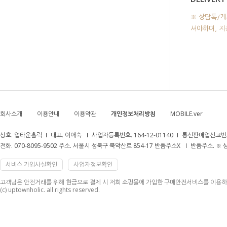
※ 상담톡/게
셔야하며, 
회사소개
이용안내
이용약관
개인정보처리방침
MOBILE.ver
상호. 업타운홀릭
대표. 이애숙
사업자등록번호. 164-12-01140
통신판매업신고번호
전화. 070-8095-9502 주소. 서울시 성북구 북악산로 854-17 반품주소X
반품주소. ※
서비스 가입사실확인
사업자정보확인
고객님은 안전거래를 위해 현금으로 결제 시 저희 쇼핑몰에 가입한 구매안전서비스를 이용하
(c) uptownholic. all rights reserved.