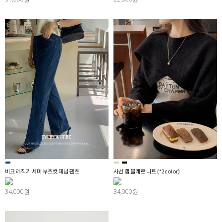
비크 레직기 세미 부츠컷 데님 팬츠
사선 랩 볼레로 니트 (*2color)
34,000원
34,000원