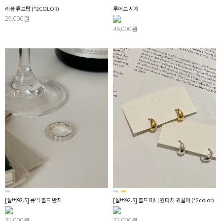
리블 튜브탑 (*2COLOR)
루에브 시계
29,000원
46,000원
[실버92.5] 큐빅 볼드 반지
[실버92.5] 볼드 미니 원터치 귀걸이 (*2color)
31,000원
22,000원