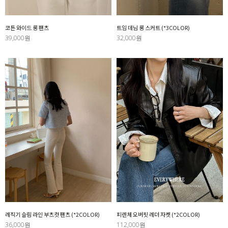
코튼 와이드 롱 팬츠
트임 데님 롱 스커트 (*3COLOR)
39,000원
32,000원
레직기 슬림 라인 부츠컷 팬츠 (*2COLOR)
피렌체 오버핏 레더 자켓 (*2COLOR)
36,000원
112,000원