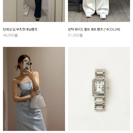
틴워싱 딥 부츠컷 데님팬츠
핀턱 와이드 벨트 세트 팬츠 (*4COLOR)
46,000원
51,000원