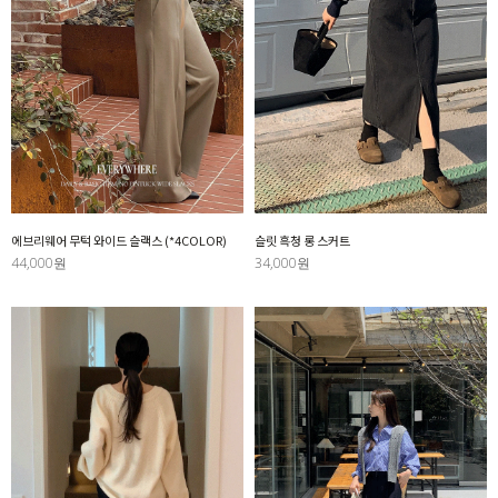
에브리웨어 무턱 와이드 슬랙스 (*4COLOR)
슬릿 흑청 롱 스커트
44,000원
34,000원