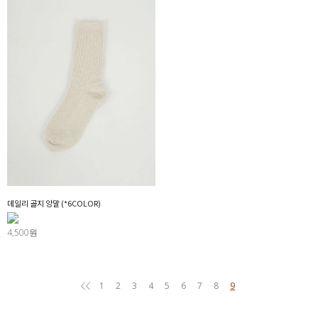
데일리 골지 양말 (*6COLOR)
4,500원
1
2
3
4
5
6
7
8
9