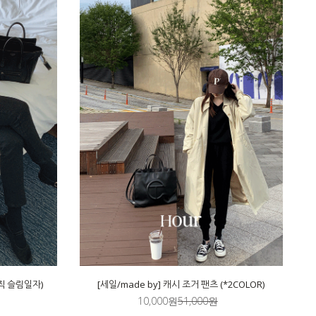
이직 슬림일자)
[세일/made by] 캐시 조거 팬츠 (*2COLOR)
10,000원
51,000원