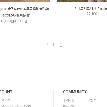
y] all 슬랙스 (ver.소프트 모달 슬랙스)
리바트 니트 나시 (*4colo
27,400
(*3COLOR)(숏,미듐,롱)
10,000원
47,000원
1
2
CCOUNT
COMMUNITY
이애숙
공지사항
이벤트
010983-05-005950
REVIEW