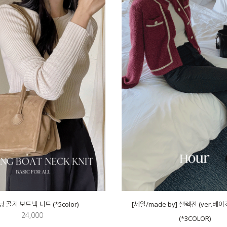
 골지 보트넥 니트 (*5color)
[세일/made by] 셀렉진 (ver.베
24,000
(*3COLOR)