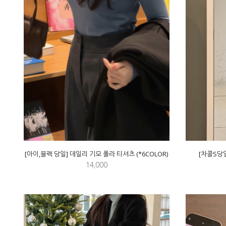
[아이,블랙 당일] 데일리 기모 폴라 티셔츠 (*6COLOR)
[차콜S당일
14,000