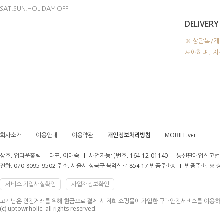
SAT.SUN.HOLIDAY OFF
DELIVERY
※ 상담톡/게
셔야하며, 
회사소개
이용안내
이용약관
개인정보처리방침
MOBILE.ver
상호. 업타운홀릭
대표. 이애숙
사업자등록번호. 164-12-01140
통신판매업신고번호
전화. 070-8095-9502 주소. 서울시 성북구 북악산로 854-17 반품주소X
반품주소. ※
서비스 가입사실확인
사업자정보확인
고객님은 안전거래를 위해 현금으로 결제 시 저희 쇼핑몰에 가입한 구매안전서비스를 이용하
(c) uptownholic. all rights reserved.