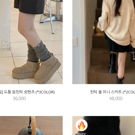
] 도톰 원핀턱 숏팬츠 (*3COLOR)
핀턱 울 미니 스커트 (*2COL
36,000
48,000