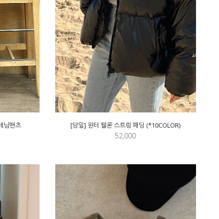
 데님팬츠
[당일] 윈터 웰론 스트링 패딩 (*10COLOR)
52,000