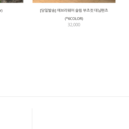
r)
[당일발송] 에브리웨어 슬림 부츠컷 데님팬츠
(*6COLOR)
32,000