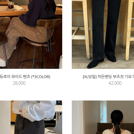
듀로이 와이드 팬츠 (*3COLOR)
[XL당일] 히든밴딩 부츠컷 기모
28,000
42,000