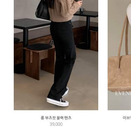
롱 부츠컷 블랙 팬츠
이브닝
39,000