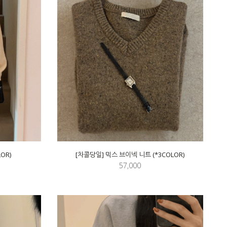
OR)
[차콜당일] 믹스 브이넥 니트 (*3COLOR)
57,000