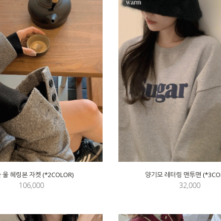
 울 헤링본 자켓 (*2COLOR)
양기모 레터링 맨투맨 (*3CO
106,000
32,000