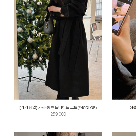
[카키 당일] 카라 롱 핸드메이드 코트(*4COLOR)
심플
259,000