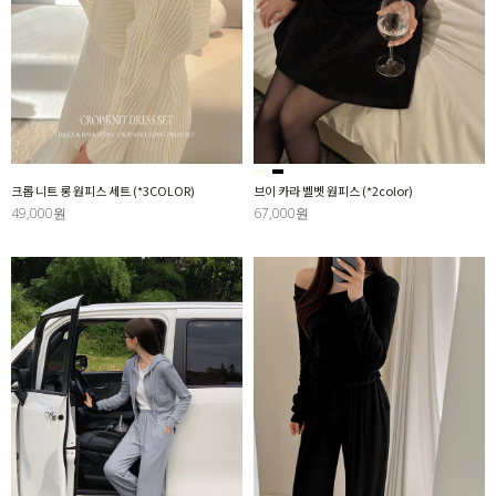
크롭 니트 롱 원피스 세트 (*3COLOR)
브이 카라 벨벳 원피스 (*2color)
49,000원
67,000원