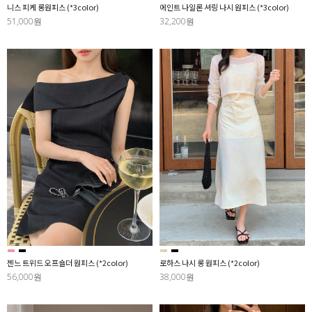
니스 피케 롱원피스 (*3color)
에인트 나일론 셔링 나시 원피스 (*3color)
51,000원
32,200원
젠느 트위드 오프숄더 원피스 (*2color)
로하스 나시 롱 원피스 (*2color)
56,000원
38,000원