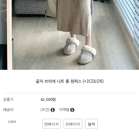
골지 브이넥 니트 롱 원피스 (*3COLOR)
상품가
42,000원
배송비
(조건)
지역별
color
연베이지
진베이지
블랙