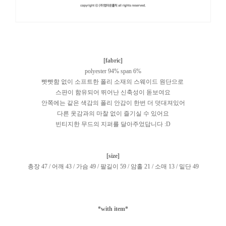
[fabric]
polyester 94% span 6%
빳빳함 없이 소프트한 폴리 소재의 스웨이드 원단으로
스판이 함유되어 뛰어난 신축성이 돋보여요
안쪽에는 같은 색감의 폴리 안감이 한번 더 덧대져있어
다른 옷감과의 마찰 없이 즐기실 수 있어요
빈티지한 무드의 지퍼를 달아주었답니다 :D
[size]
총장 47 / 어깨 43 / 가슴 49 / 팔길이 59 / 암홀 21 / 소매 13 / 밑단 49
*with item*