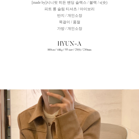
[made by]시니핏 히든 밴딩 슬랙스 / 블랙 / s(숏)
피트 롱 슬림 티셔츠 / 아이보리
반지 / 개인소장
목걸이 / 품절
가방 / 개인소장