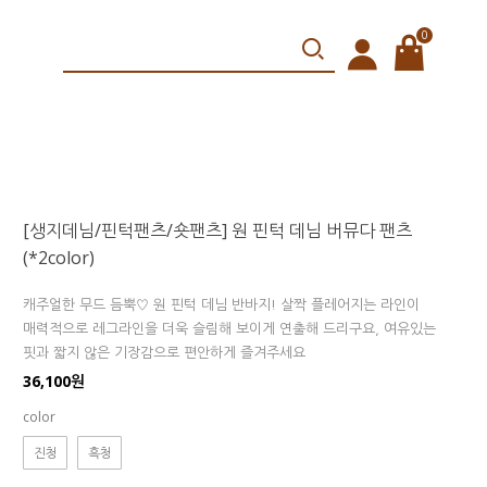
0
[생지데님/핀턱팬츠/숏팬츠] 원 핀턱 데님 버뮤다 팬츠
(*2color)
캐주얼한 무드 듬뿍♡ 원 핀턱 데님 반바지! 살짝 플레어지는 라인이
매력적으로 레그라인을 더욱 슬림해 보이게 연출해 드리구요, 여유있는
핏과 짧지 않은 기장감으로 편안하게 즐겨주세요
36,100원
color
진청
흑청