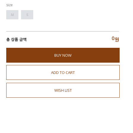
size
M
S
0
원
총 상품 금액
BUY NOW
ADD TO CART
WISH LIST