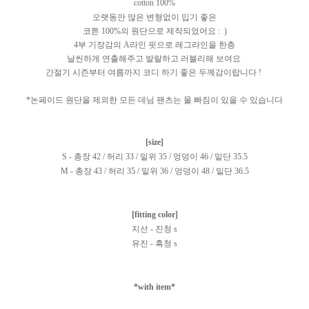
cotton 100%
오랫동안 많은 변형없이 입기 좋은
코튼 100%의 원단으로 제작되었어요 : )
4부 기장감의 A라인 핏으로 레그라인을 한층
날씬하게 연출해주고 발랄하고 러블리해 보여요
간절기 시즌부터 여름까지 코디 하기 좋은 두께감이랍니다 !
*논페이드 원단을 제외한 모든 데님 팬츠는 물 빠짐이 있을 수 있습니다
[size]
S - 총장 42 / 허리 33 / 밑위 35 / 엉덩이 46 / 밑단 35.5
M - 총장 43 / 허리 35 / 밑위 36 / 엉덩이 48 / 밑단 36.5
[fitting color]
지선 - 진청 s
유진 - 흑청 s
*with item*