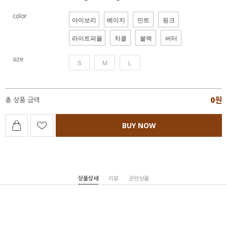
color
아이보리
베이지
민트
핑크
라이트퍼플
차콜
블랙
버터
size
S
M
L
0
원
총 상품 금액
BUY NOW
상품상세
리뷰
관련상품