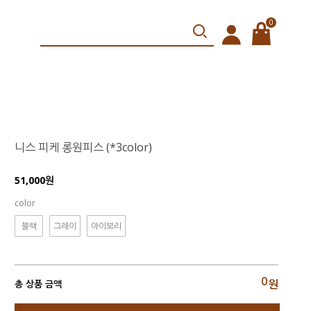
0
니스 피케 롱원피스 (*3color)
51,000원
color
블랙
그레이
아이보리
0
원
총 상품 금액