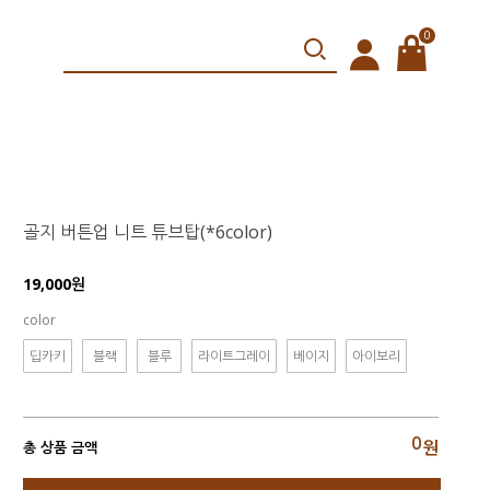
0
골지 버튼업 니트 튜브탑(*6color)
19,000원
color
딥카키
블랙
블루
라이트그레이
베이지
아이보리
0
원
총 상품 금액