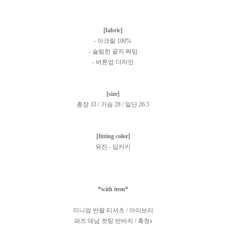
[fabric]
- 아크릴 100%
- 슬림한 골지 짜임
- 버튼업 디자인
[size]
총장 33 / 가슴 28 / 밑단 26.5
[fitting color]
유진 - 딥카키
*with item*
미니엄 반팔 티셔츠 / 아이보리
퍼즈 데님 컷팅 반바지 / 흑청s