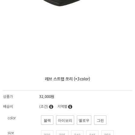
레브 스트랩 쪼리 (*3color)
상품가
32,000원
배송비
(조건)
지역별
color
블랙
아이보리
옐로우
그린
size
230
235
240
245
250