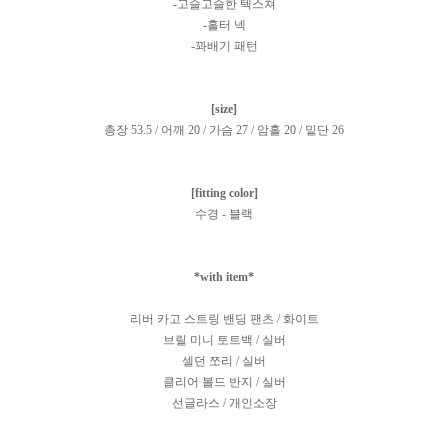
-고슬고슬한 텍스쳐
-홀터 넥
-꽈배기 패턴
[size]
총장 53.5 / 어깨 20 / 가슴 27 / 암홀 20 / 밑단 26
[fitting color]
수경 - 블랙
*with item*
리버 카고 스트링 밴딩 팬츠 / 화이트
브릴 미니 토트백 / 실버
셀던 쪼리 / 실버
클리어 볼드 반지 / 실버
선글라스 / 개인소장