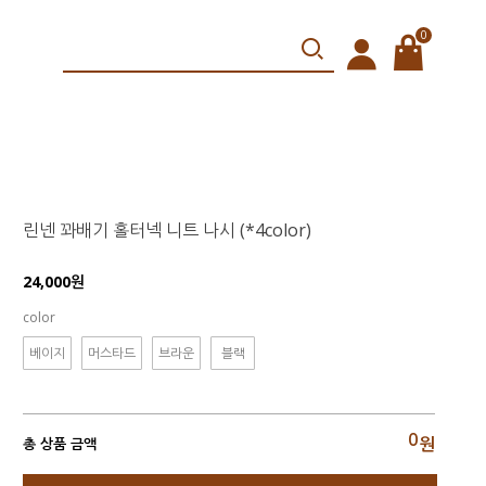
0
린넨 꽈배기 홀터넥 니트 나시 (*4color)
24,000원
color
베이지
머스타드
브라운
블랙
0
원
총 상품 금액