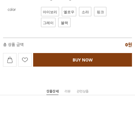
color
아이보리
옐로우
소라
핑크
그레이
블랙
0
원
총 상품 금액
BUY NOW
상품상세
리뷰
관련상품