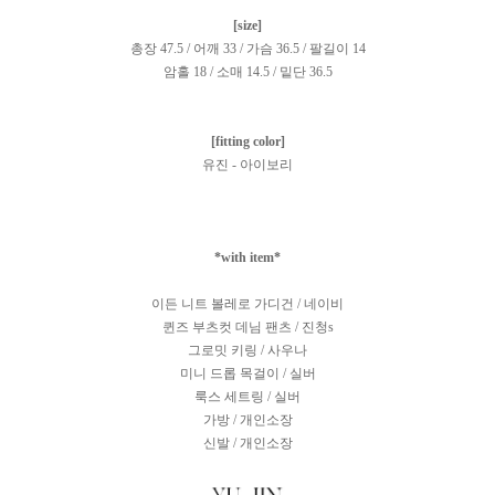
[size]
총장 47.5 / 어깨 33 / 가슴 36.5 / 팔길이 14
암홀 18 / 소매 14.5 / 밑단 36.5
[fitting color]
유진 - 아이보리
*with item*
이든 니트 볼레로 가디건 / 네이비
퀸즈 부츠컷 데님 팬츠 / 진청s
그로밋 키링 / 사우나
미니 드롭 목걸이 / 실버
룩스 세트링 / 실버
가방 / 개인소장
신발 / 개인소장