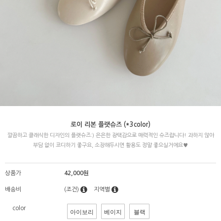
로이 리본 플랫슈즈 (*3color)
깔끔하고 클래식한 디자인의 플랫슈즈:) 은은한 광택감으로 매력적인 슈즈랍니다! 과하지 않아
부담 없이 코디하기 좋구요, 소장해두시면 활용도 정말 좋으실거에요♥
상품가
42,000원
배송비
(조건)
지역별
color
아이보리
베이지
블랙