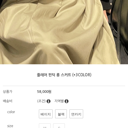
플레어 핀턱 롱 스커트 (*3COLOR)
상품가
58,000원
배송비
(조건)
지역별
color
베이지
블랙
연카키
size
M
S