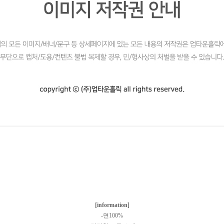
[information]
-면100%