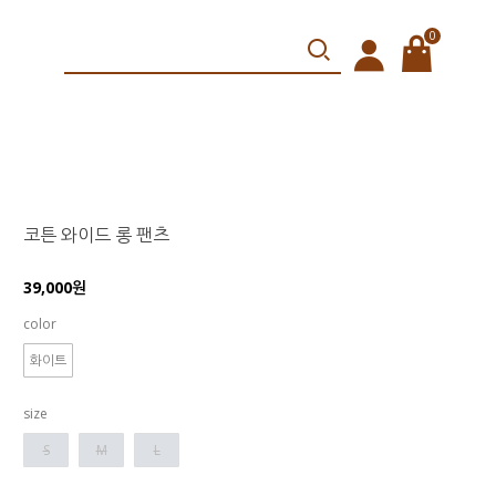
0
코튼 와이드 롱 팬츠
39,000원
color
화이트
size
S
M
L