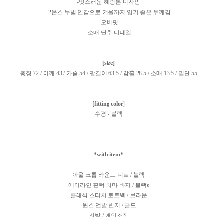
-멋스러운 헤링본 디자인
-2온스 누빔 안감으로 겨울까지 입기 좋은 두께감
-오버핏
-소매 단추 디테일
[size]
총장 72 / 어깨 43 / 가슴 54 / 팔길이 63.5 / 암홀 28.5 / 소매 13.5 / 밑단 55
[fitting color]
수경 - 블랙
*with item*
아울 크롭 라운드 니트 / 블랙
에이라인 핀턱 치마 바지 / 블랙s
클래식 스티치 토트백 / 브라운
윈스 언발 반지 / 골드
신발 / 개인소장