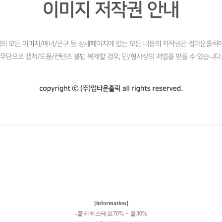
[information]
-폴리에스테르70% + 울30%