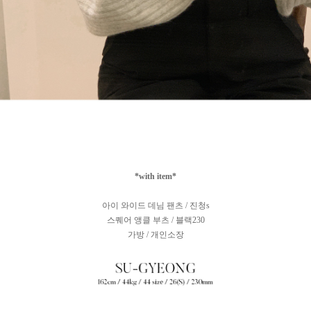
*with item*
아이 와이드 데님 팬츠 / 진청s
스퀘어 앵클 부츠 / 블랙230
가방 / 개인소장