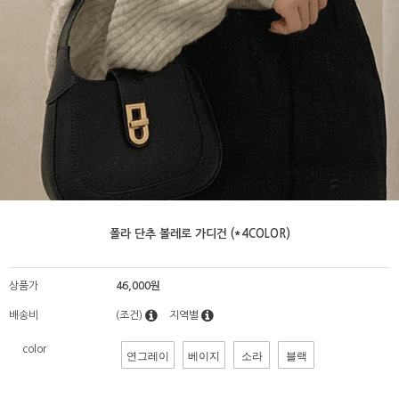
폴라 단추 볼레로 가디건 (*4COLOR)
상품가
46,000원
배송비
(조건)
지역별
color
연그레이
베이지
소라
블랙