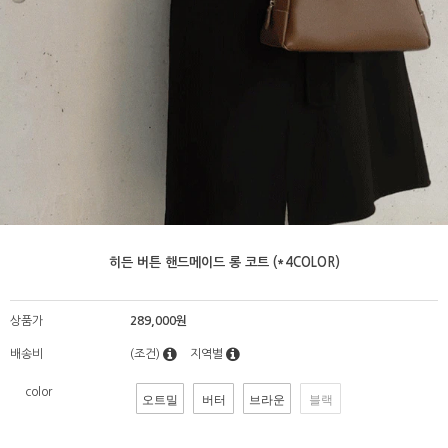
히든 버튼 핸드메이드 롱 코트 (*4COLOR)
상품가
289,000원
배송비
(조건)
지역별
color
오트밀
버터
브라운
블랙