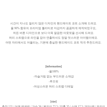
시간이 지나도 질리지 않은 디자인의 핸드메이트 코트 소개해 드려요.
울 90% 함유의 프리미엄 퀄리티로 마감까지 꼼꼼하게 제작되었구요,
히든 버튼 디자인으로 보다 더욱 깔끔한 아웃핏을 선사해 드려요.
허리 스트랩으로 라인을 잡아 연출하셔도 정말 멋스러운 아이템이에요.
어떤 자리에서도 어울리는, 기본에 충실한 핸드메이드 코트 적극 추천드려요.
[information]
-울100%
-까슬거림 없는 부드러운 소재감
-루즈핏
-여성스러운 허리 스트랩 디테일
[size]
총장 121 / 어깨 레글런 / 가슴 56 / 팔길이 72.5 / 암홀 35 / 소매 17.5 / 밑단 68 / 끈길이