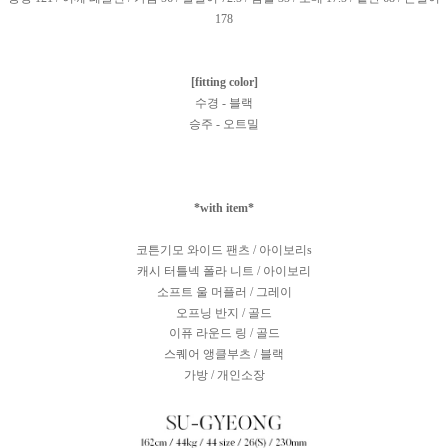
178
[fitting color]
수경 - 블랙
승주 - 오트밀
*with item*
코튼기모 와이드 팬츠 / 아이보리s
캐시 터틀넥 폴라 니트 / 아이보리
소프트 울 머플러 / 그레이
오프닝 반지
/ 골드
이퓨 라운드 링 / 골드
스퀘어 앵클부츠 / 블랙
가방 / 개인소장