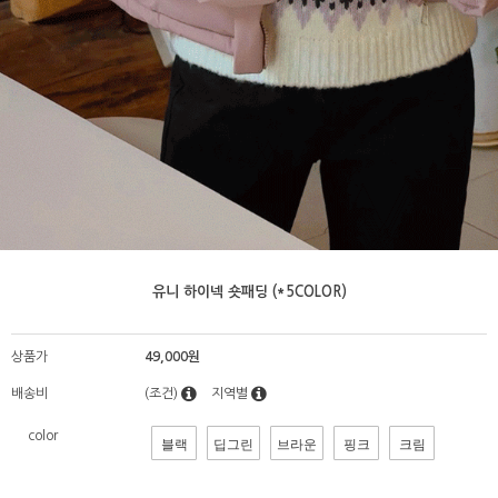
유니 하이넥 숏패딩 (*5COLOR)
상품가
49,000원
배송비
(조건)
지역별
color
블랙
딥그린
브라운
핑크
크림