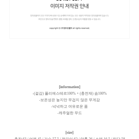
[information]
-(겉감) 폴리에스테르100% + (충전재) 솜100%
-보온성은 높지만 무겁지 않은 무게감
-넉넉하고 여유로운 품
-캐주얼한 무드
[size]