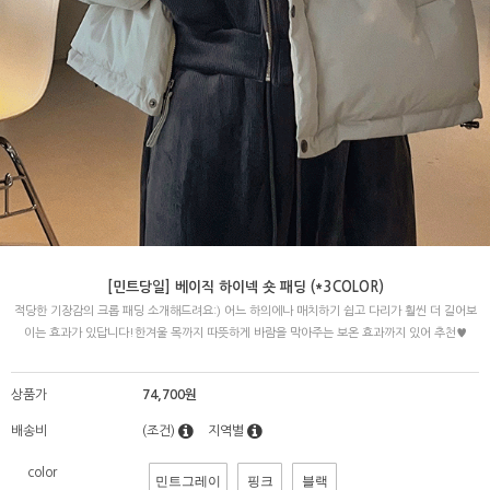
[민트당일] 베이직 하이넥 숏 패딩 (*3COLOR)
적당한 기장감의 크롭 패딩 소개해드려요:) 어느 하의에나 매치하기 쉽고 다리가 훨씬 더 길어보
이는 효과가 있답니다!한겨울 목까지 따뜻하게 바람을 막아주는 보온 효과까지 있어 추천♥
상품가
74,700원
배송비
(조건)
지역별
color
민트그레이
핑크
블랙