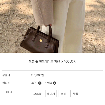
모븐 숏 핸드메이드 자켓 (*4COLOR)
상품가
219,000원
배송비
(조건)
지역별
color
오트밀
베이지
소라
차콜