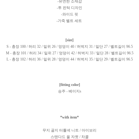
-유연한 소재감
-투 핀턱 디자인
-와이드 핏
-가죽 벨트 세트
[size]
S - 총장 100 / 허리 32 / 밑위 26 / 엉덩이 40 / 허벅지 31 / 밑단 27 / 벨트길이 96.5
M - 총장 101 / 허리 34 / 밑위 27 / 엉덩이 42 / 허벅지 33 / 밑단 28 / 벨트길이 96.5
L - 총장 102 / 허리 36 / 밑위 28 / 엉덩이 44 / 허벅지 35 / 밑단 29 / 벨트길이 96.5
[fitting color]
승주 - 베이지s
*with item*
무지 골지 터틀넥 니트 / 아이보리
스탠다드 울 자켓 / 차콜