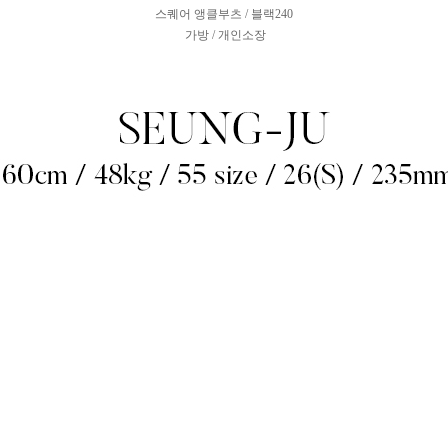
스퀘어 앵클부츠 / 블랙240
가방 / 개인소장