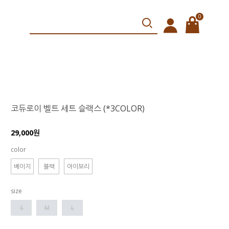
0
코듀로이 벨트 세트 슬랙스 (*3COLOR)
29,000원
color
베이지
블랙
아이보리
size
S
M
L