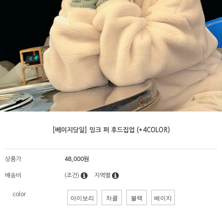
[베이지당일] 밍크 퍼 후드집업 (*4COLOR)
상품가
48,000원
배송비
(조건)
지역별
color
아이보리
차콜
블랙
베이지