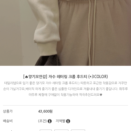
[🔥양기모안감] 자수 레터링 크롭 후드티 (*3COLOR)
데일리템으로 입기 좋은 양기모 자수 레터링 크롭 후드티:) 따뜻하고 포근한 착용감으로 자꾸만
손이 가실거구요,베이직 하게 즐기기 좋은 심플한 디자인으로 겨울내내 즐기기 좋답니다. 휘뚜루
마뚜루 체형에 구애없이 착용가능하여 적극추천드려요♥
상품가
43,600원
배송비
(조건)
지역별