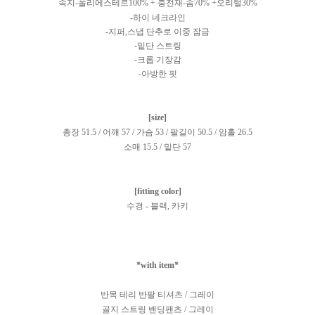
속지-폴리에스테르100% + 충전재-솜70% +오리털30%
-하이 네크라인
-지퍼,스냅 단추로 이중 잠금
-밑단 스트링
-크롭 기장감
-아방한 핏
[size]
총장 51.5 / 어깨 57 / 가슴 53 / 팔길이 50.5 / 암홀 26.5
소매 15.5 / 밑단 57
[fitting color]
수경 - 블랙, 카키
*with item*
반목 테리 반팔 티셔츠 / 그레이
골지 스트링 밴딩팬츠 / 그레이