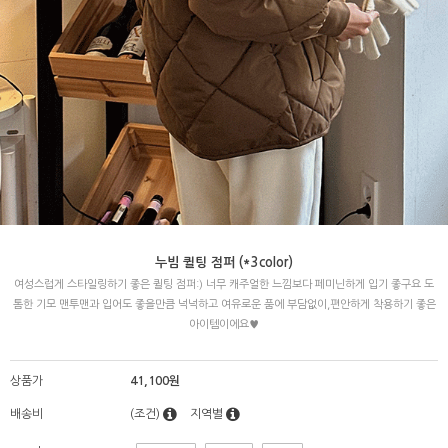
누빔 퀼팅 점퍼 (*3color)
여성스럽게 스타일링하기 좋은 퀼팅 점퍼:) 너무 캐주얼한 느낌보다 페미닌하게 입기 좋구요 도
톰한 기모 맨투맨과 입어도 좋을만큼 넉넉하고 여유로운 품에 부담없이,편안하게 착용하기 좋은
아이템이에요♥
상품가
41,100원
배송비
(조건)
지역별