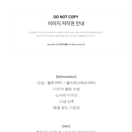
[information]
-안감 : 웰론100% + 폴리에스테르100%
-다이아 퀼팅 누빔
-노카라 디자인
-스냅 단추
-힙을 덮는 기장감
[size]