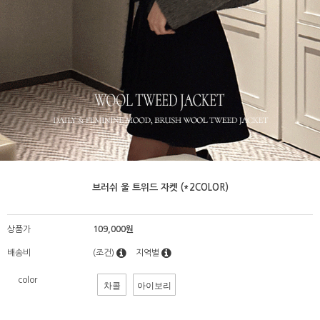
브러쉬 울 트위드 자켓 (*2COLOR)
상품가
109,000원
배송비
(조건)
지역별
color
차콜
아이보리