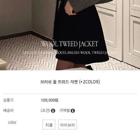
브러쉬 울 트위드 자켓 (*2COLOR)
상품가
109,000원
배송비
(조건)
지역별
color
차콜
아이보리