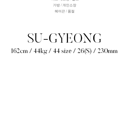
가방 / 개인소장
헤어끈 / 품절