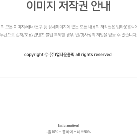
[information]
-울10% + 폴리에스테르90%