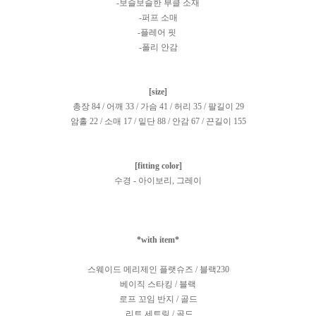
-보슬보슬한 부클 소재
-퍼프 소매
-플레어 핏
-폴리 안감
[size]
총장 84 / 어깨 33 / 가슴 41 / 허리 35 / 팔길이 29
암홀 22 / 소매 17 / 밑단 88 / 안감 67 / 끈길이 155
[fitting color]
수경 - 아이보리, 그레이
*with item*
스웨이드 메리제인 플랫슈즈 / 블랙230
베이직 스타킹 / 블랙
로프 꼬임 반지 / 골드
리트 세트링 / 골드