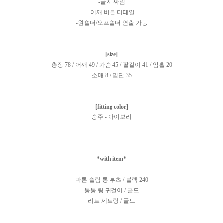
-골지 짜임
-어깨 버튼 디테일
-원숄더/오프숄더 연출 가능
[size]
총장 78 / 어깨 49 / 가슴 45 / 팔길이 41 / 암홀 20
소매 8 / 밑단 35
[fitting color]
승주 - 아이보리
*with item*
마론 슬림 롱 부츠 / 블랙 240
통통 링 귀걸이 / 골드
리트 세트링 / 골드