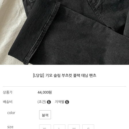
[L당일] 기모 슬림 부츠컷 블랙 데님 팬츠
상품가
44,000원
배송비
(조건)
지역별
color
블랙
size
XL
L
M
S