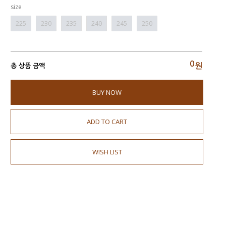
size
225
230
235
240
245
250
0
원
총 상품 금액
BUY NOW
ADD TO CART
WISH LIST