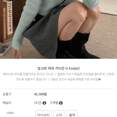
앙고라 카라 가디건 (*3color)
페미닌한 무드를 만들어주는 앙고라 가디건~! 깔끔한 카라 디테일로 밋밋함을 덜어주며, 단정한
무드로 착용하기 좋답니다 :) 고슬한 앙고라 재질로 매력을 더한 아이템♥
상품가
42,000원
배송비
(조건)
지역별
color
아이보리
소라
블랙