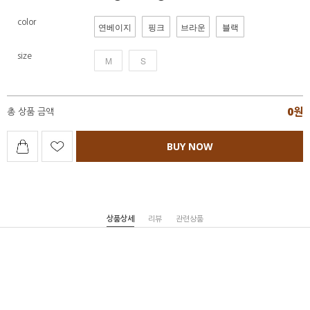
color
연베이지
핑크
브라운
블랙
size
M
S
0
원
총 상품 금액
BUY NOW
상품상세
리뷰
관련상품