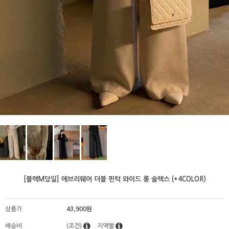
[블랙M당일] 에브리웨어 더블 핀턱 와이드 롱 슬랙스 (*4COLOR)
상품가
43,900원
배송비
(조건)
지역별