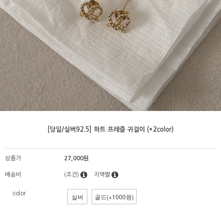
[당일/실버92.5] 하트 프레즐 귀걸이 (*2color)
상품가
27,000원
배송비
(조건)
지역별
color
실버
골드(+1000원)