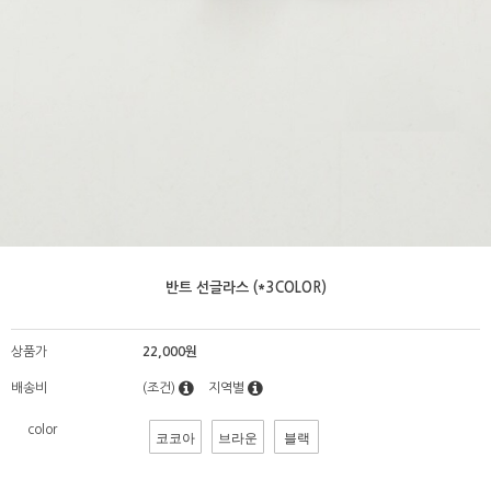
반트 선글라스 (*3COLOR)
상품가
22,000원
배송비
(조건)
지역별
color
코코아
브라운
블랙