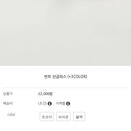
반트 선글라스 (*3COLOR)
상품가
22,000원
배송비
(조건)
지역별
color
코코아
브라운
블랙