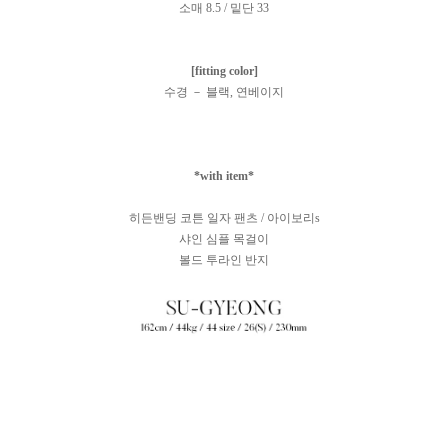
소매 8.5 / 밑단 33
[fitting color]
수경 － 블랙, 연베이지
*with item*
히든밴딩 코튼 일자 팬츠 / 아이보리s
샤인 심플 목걸이
볼드 투라인 반지