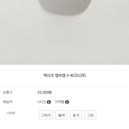
멕시코 캠프캡 (*4COLOR)
상품가
20,000원
배송비
(조건)
지역별
color
그레이
블랙
핑크
그린