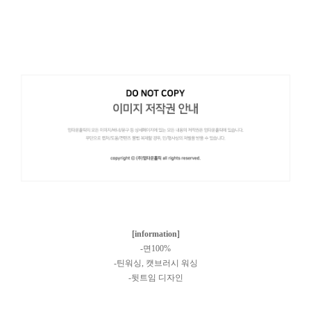
[information]
-면100%
-틴워싱, 캣브러시 워싱
-뒷트임 디자인