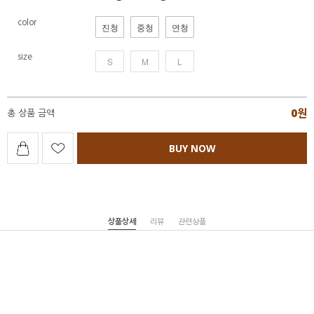
color
진청
중청
연청
size
S
M
L
0
원
총 상품 금액
BUY NOW
상품상세
리뷰
관련상품