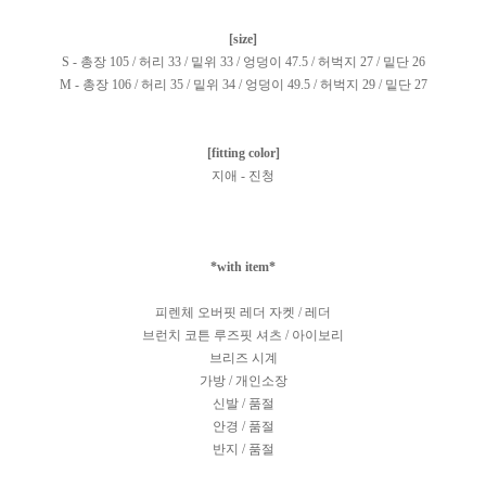
[size]
S - 총장 105 / 허리 33 / 밑위 33 / 엉덩이 47.5 / 허벅지 27 / 밑단 26
M - 총장 106 / 허리 35 / 밑위 34 / 엉덩이 49.5 / 허벅지 29 / 밑단 27
[fitting color]
지애 - 진청
*with item*
피렌체 오버핏 레더 자켓 / 레더
브런치 코튼 루즈핏 셔츠 / 아이보리
브리즈 시계
가방 / 개인소장
신발 / 품절
안경 / 품절
반지 / 품절